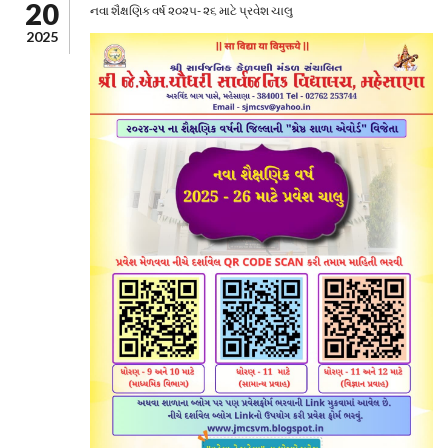
20
નવા શૈક્ષણિક વર્ષ ૨૦૨૫- ૨૬ માટે પ્રવેશ ચાલુ
2025