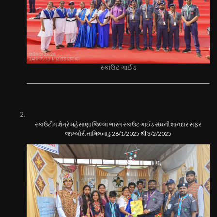
સ્કાઉટ ગાઈડ
સ્કાઉટીંગ ક્ષેત્રે મહેસાણા જિલ્લા ભારત સ્કાઉટ ગાઈડ સંઘની શાનદાર સફર
જામ્બોરી તામિલનાડુ 28/1/2025 થી 3/2/2025