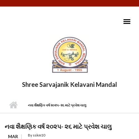
Skip to main content
Shree Sarvajanik Kelavani Mandal
MAIN MENU
નવા શૈક્ષણિક વર્ષ ૨૦૨૫- ૨૬ માટે પ્રવેશ ચાલુ
નવા શૈક્ષણિક વર્ષ ૨૦૨૫- ૨૬ માટે પ્રવેશ ચાલુ
By
sskm10
MAR