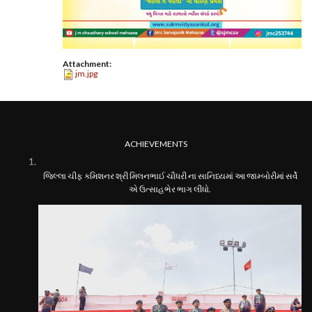
Attachment:
jm.jpg
ACHIEVEMENTS
જિલ્લા ચીફ કમિશનર શ્રી મિલનભાઈ ચૌધરી ના સાનિધ્યમાં આ જામ્બોરીમાં સર્વે
એ ઉત્સાહભેર ભાગ લીધો.